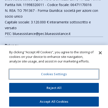
Partita IVA: 11998320011 - Codice fiscale: 06471170016
N. REA: TO 791367 - Forma Giuridica: società per azioni con
socio unico
Capitale sociale: 3.120.000 € interamente sottoscritto e
versato
PEC: blueassistance@pec.blueassistance.it
Privacy
Cookie Policy
By clicking “Accept All Cookies”, you agree to the storing of
Accessibilità
cookies on your device to enhance site navigation,
analyze site usage, and assist in our marketing efforts.
Mappa del sito
Gestione dei consensi e oblio
Organi Sociali
Cookies Settings
Corporate Governance
App mobile
Reject All
Seguici su
© 2025 All Rights Reserved
Accept All Cookies